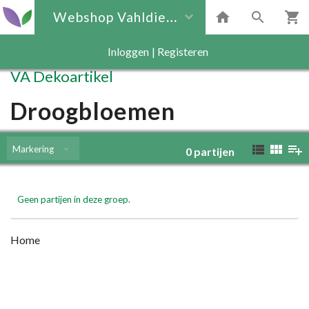
Webshop Vahldiek
Inloggen
|
Registeren
VA Dekoartikel
Droogbloemen
Markering
0
partijen
Geen partijen in deze groep.
Home